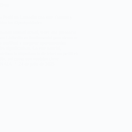
Blog
u Perfil en LinkedIn con este Tutorial y
iza tus Oportunidades
mundo laboral actual, tener una presencia
 en LinkedIn es fundamental para destacar
la multitud y asegurar oportunidades
les significativas. En este tutorial,
aremos la importancia de tener un perfil en
In, así como tres ventajas clave…
NAIA
24 de julio de 2025