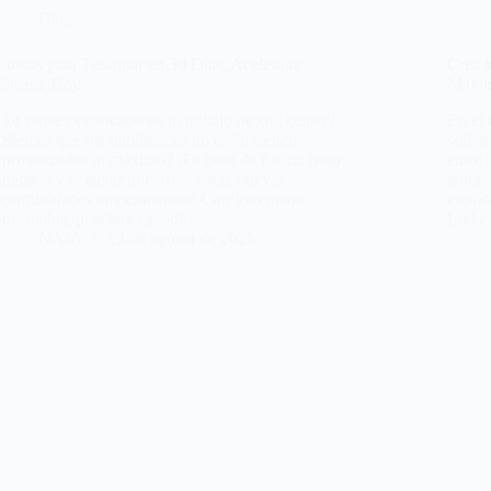
Blog
Cursos para Terminar en 30 Días, Acelera tu
Crea t
Carrera Hoy
Maxim
¿Te sientes estancado en tu trabajo de call center?
En el 
¿Sientes que tus habilidades no están siendo
sólida
aprovechadas al máximo? ¡Es hora de dar un paso
entre 
adelante y acelerar tu carrera hacia nuevas
labora
oportunidades emocionantes! Con los cursos
explic
adecuados, puedes expandir…
Linked
NAIA
19 de agosto de 2025