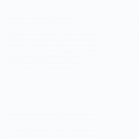
Blog
Domina tu Entrevista Bilingüe: Consejos para
Sobresalir y Obtener el Empleo
¡Prepárate para brillar en tu próxima entrevista
bilingüe en Guatemala! Descubre estrategias
probadas y consejos prácticos que te ayudarán a
destacarte y asegurar ese trabajo de tus sueños.
Desde cómo presentarte hasta cómo destacar tus
habilidades lingüísticas, este artículo te…
NAIA
19 de septiembre de 2025
Blog
Carreras para Bilingües: ¡Cambia de Industria en 6
meses y transforma tu vida profesional!
¿Eres bilingüe y sientes que es hora de dar un giro
en tu vida profesional? Si has trabajado en un